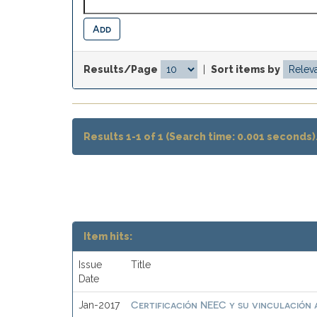
Results/Page
|
Sort items by
Results 1-1 of 1 (Search time: 0.001 seconds)
Item hits:
Issue
Title
Date
Certificación NEEC y su vinculación a
Jan-2017