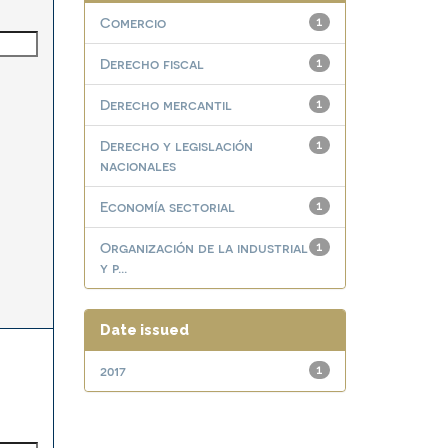
Comercio
1
Derecho fiscal
1
Derecho mercantil
1
Derecho y legislación
1
nacionales
Economía sectorial
1
Organización de la industrial
1
y p...
Date issued
2017
1