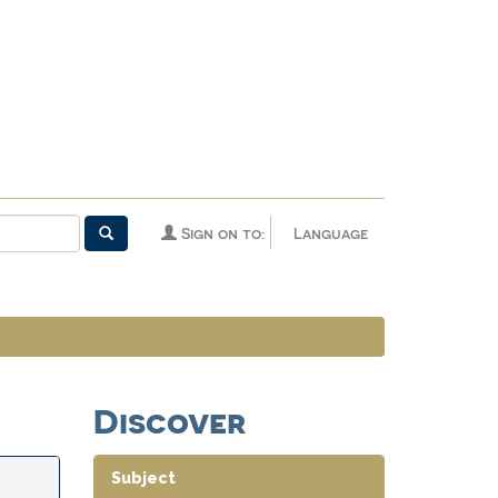
Sign on to:
Language
Discover
Subject