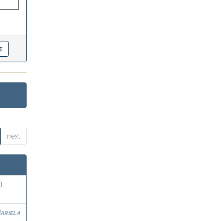
next
)
ariela