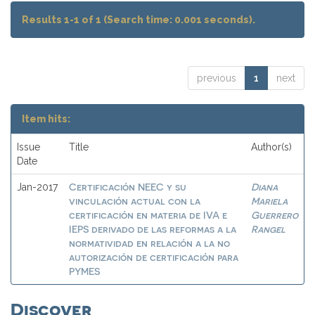
Results 1-1 of 1 (Search time: 0.001 seconds).
previous
1
next
Item hits:
Issue
Title
Author(s)
Date
Certificación NEEC y su
Diana
Jan-2017
vinculación actual con la
Mariela
certificación en materia de IVA e
Guerrero
IEPS derivado de las reformas a la
Rangel
normatividad en relación a la no
autorización de certificación para
PYMES
Discover