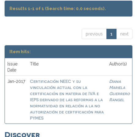
Results 1-1 of 1 (Search time: 0.0 seconds).
previous
1
next
Item hits:
Issue
Title
Author(s)
Date
Certificación NEEC y su
Diana
Jan-2017
vinculación actual con la
Mariela
certificación en materia de IVA e
Guerrero
IEPS derivado de las reformas a la
Rangel
normatividad en relación a la no
autorización de certificación para
PYMES
Discover