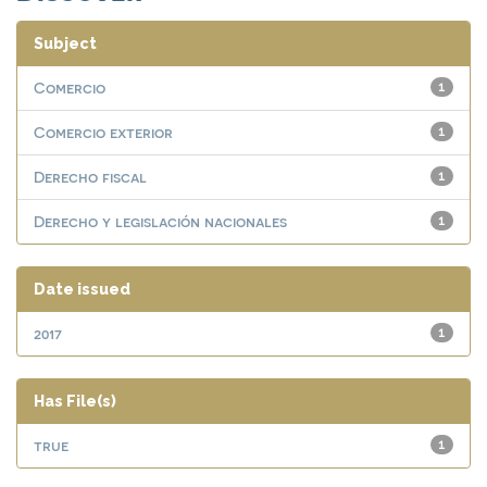
Subject
Comercio
1
Comercio exterior
1
Derecho fiscal
1
Derecho y legislación nacionales
1
Date issued
2017
1
Has File(s)
true
1