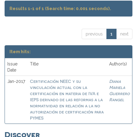
Results 1-1 of 1 (Search time: 0.001 seconds).
previous
1
next
Item hits:
Issue
Title
Author(s)
Date
Certificación NEEC y su
Diana
Jan-2017
vinculación actual con la
Mariela
certificación en materia de IVA e
Guerrero
IEPS derivado de las reformas a la
Rangel
normatividad en relación a la no
autorización de certificación para
PYMES
Discover