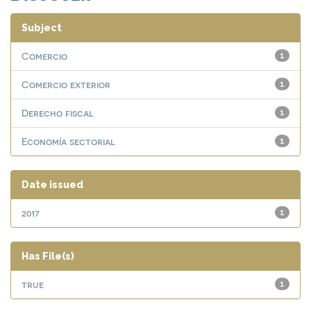
Subject
Comercio
1
Comercio exterior
1
Derecho fiscal
1
Economía sectorial
1
Date issued
2017
1
Has File(s)
true
1