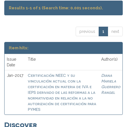
Results 1-1 of 1 (Search time: 0.001 seconds).
previous
1
next
Item hits:
Issue
Title
Author(s)
Date
Certificación NEEC y su
Diana
Jan-2017
vinculación actual con la
Mariela
certificación en materia de IVA e
Guerrero
IEPS derivado de las reformas a la
Rangel
normatividad en relación a la no
autorización de certificación para
PYMES
Discover