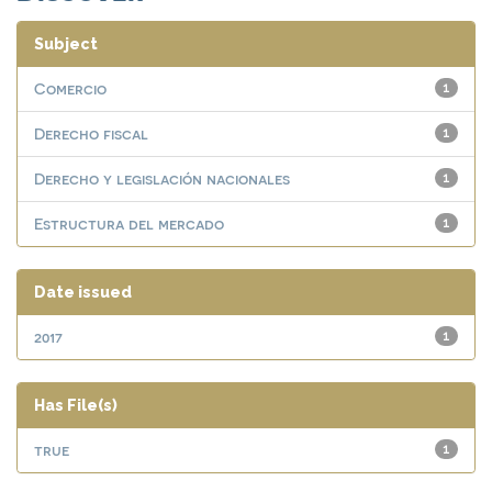
Subject
Comercio
1
Derecho fiscal
1
Derecho y legislación nacionales
1
Estructura del mercado
1
Date issued
2017
1
Has File(s)
true
1