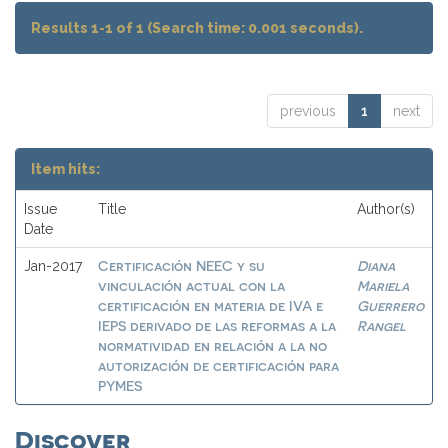
Results 1-1 of 1 (Search time: 0.001 seconds).
previous
1
next
Item hits:
Issue
Title
Author(s)
Date
Certificación NEEC y su
Diana
Jan-2017
vinculación actual con la
Mariela
certificación en materia de IVA e
Guerrero
IEPS derivado de las reformas a la
Rangel
normatividad en relación a la no
autorización de certificación para
PYMES
Discover