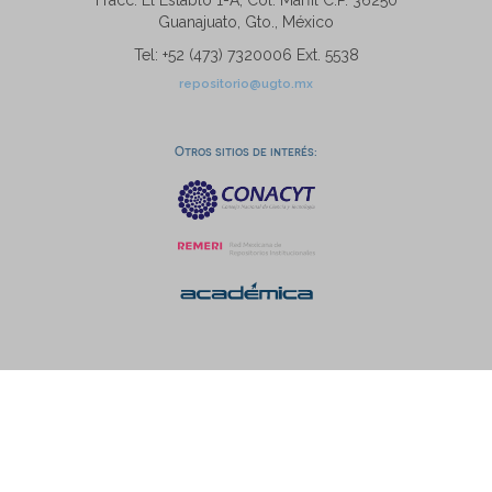
Fracc. El Establo 1-A, Col. Marfil C.P. 36250
Guanajuato, Gto., México
Tel: +52 (473) 7320006 Ext. 5538
repositorio@ugto.mx
Otros sitios de interés: