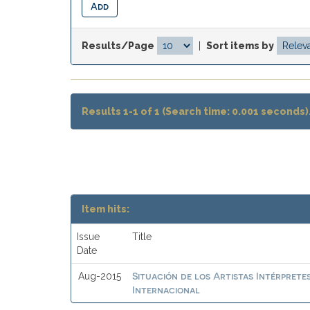
Results/Page
|
Sort items by
Results 1-1 of 1 (Search time: 0.001 seconds)
Item hits:
Issue
Title
Date
Situación de los Artistas Intérprete
Aug-2015
Internacional