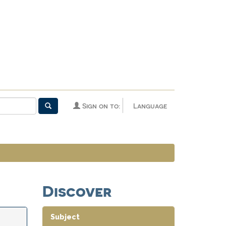
Sign on to:
Language
Discover
Subject