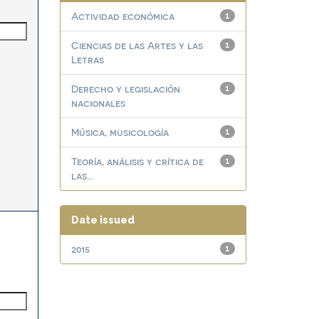
Actividad económica
1
Ciencias de las Artes y las
1
Letras
Derecho y legislación
1
nacionales
Música, musicología
1
Teoría, análisis y crítica de
1
las...
Date issued
2015
1