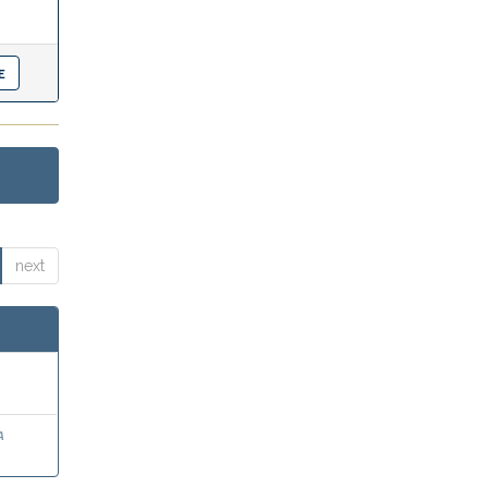
next
a