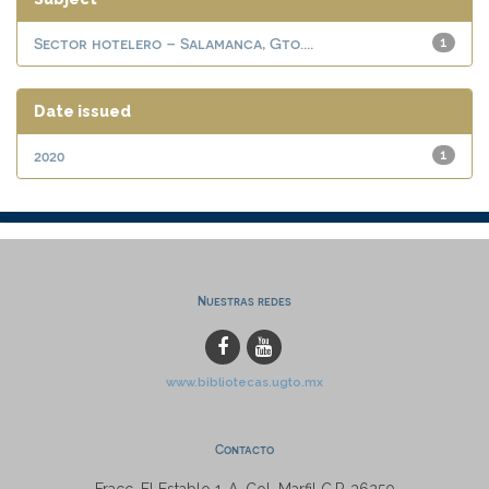
Sector hotelero – Salamanca, Gto....
1
Date issued
2020
1
Nuestras redes
www.bibliotecas.ugto.mx
Contacto