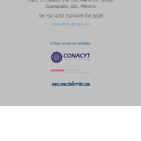
Fracc. El Establo 1-A, Col. Marfil C.P. 36250
Guanajuato, Gto., México
Tel: +52 (473) 7320006 Ext. 5538
repositorio@ugto.mx
Otros sitios de interés: