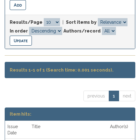
Results/Page
|
Sort items by
In order
Authors/record
Results 1-1 of 1 (Search time: 0.001 seconds).
previous
1
next
Item hits:
Issue
Title
Author(s)
Date