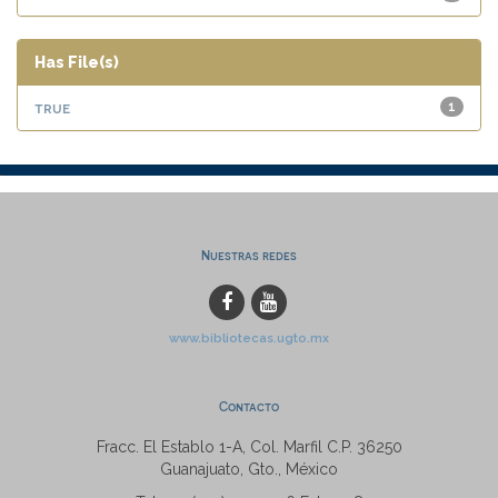
Has File(s)
true
1
Nuestras redes
www.bibliotecas.ugto.mx
Contacto
Fracc. El Establo 1-A, Col. Marfil C.P. 36250
Guanajuato, Gto., México