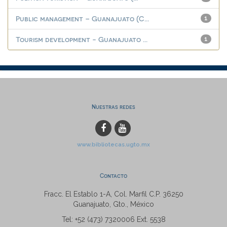
Public management – Guanajuato (C...
1
Tourism development - Guanajuato ...
1
Nuestras redes
www.bibliotecas.ugto.mx
Contacto
Fracc. El Establo 1-A, Col. Marfil C.P. 36250
Guanajuato, Gto., México
Tel: +52 (473) 7320006 Ext. 5538