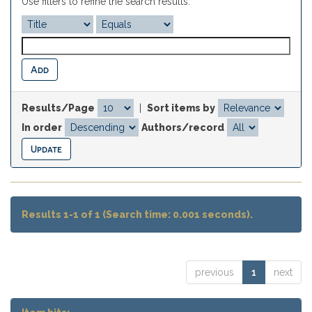
Use filters to refine the search results.
Results/Page
|
Sort items by
In order
Authors/record
Results 1-1 of 1 (Search time: 0.001 seconds).
previous
1
next