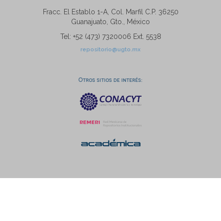
Fracc. El Establo 1-A, Col. Marfil C.P. 36250
Guanajuato, Gto., México
Tel: +52 (473) 7320006 Ext. 5538
repositorio@ugto.mx
Otros sitios de interés: