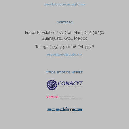
www.bibliotecas.ugto.mx
Contacto
Fracc. El Establo 1-A, Col. Marfil C.P. 36250
Guanajuato, Gto., México
Tel: +52 (473) 7320006 Ext. 5538
repositorio@ugto.mx
Otros sitios de interés: