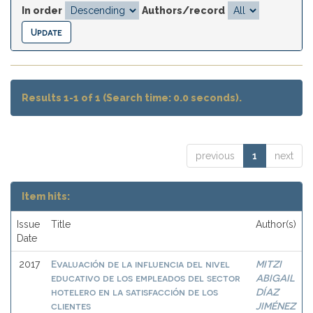
In order
Authors/record
Results 1-1 of 1 (Search time: 0.0 seconds).
previous
1
next
Item hits:
Issue
Title
Author(s)
Date
Evaluación de la influencia del nivel
MITZI
2017
educativo de los empleados del sector
ABIGAIL
hotelero en la satisfacción de los
DÍAZ
clientes
JIMÉNEZ