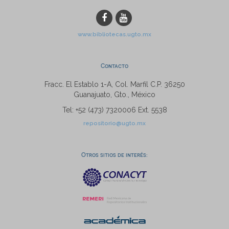
www.bibliotecas.ugto.mx
Contacto
Fracc. El Establo 1-A, Col. Marfil C.P. 36250
Guanajuato, Gto., México
Tel: +52 (473) 7320006 Ext. 5538
repositorio@ugto.mx
Otros sitios de interés: