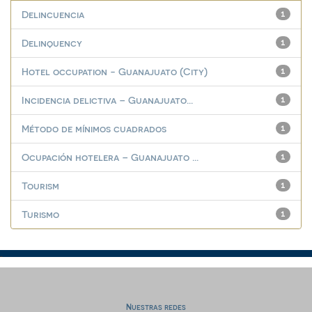
Delincuencia
1
Delinquency
1
Hotel occupation - Guanajuato (City)
1
Incidencia delictiva – Guanajuato...
1
Método de mínimos cuadrados
1
Ocupación hotelera – Guanajuato ...
1
Tourism
1
Turismo
1
Nuestras redes