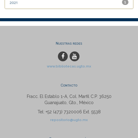
2021
1
Nuestras redes
www.bibliotecas.ugto.mx
Contacto
Fracc. El Establo 1-A, Col. Marfil C.P. 36250
Guanajuato, Gto., México
Tel: +52 (473) 7320006 Ext. 5538
repositorio@ugto.mx