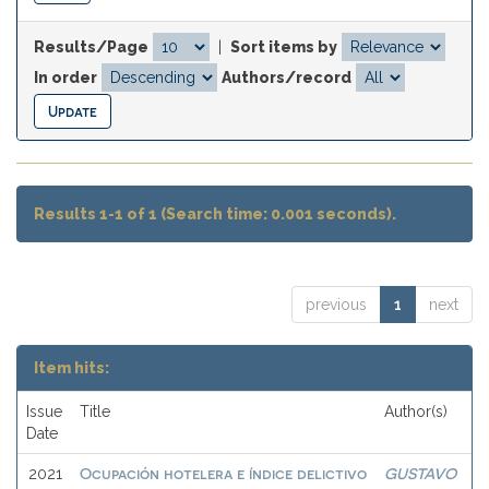
Results/Page
|
Sort items by
In order
Authors/record
Results 1-1 of 1 (Search time: 0.001 seconds).
previous
1
next
Item hits:
Issue
Title
Author(s)
Date
Ocupación hotelera e índice delictivo
GUSTAVO
2021