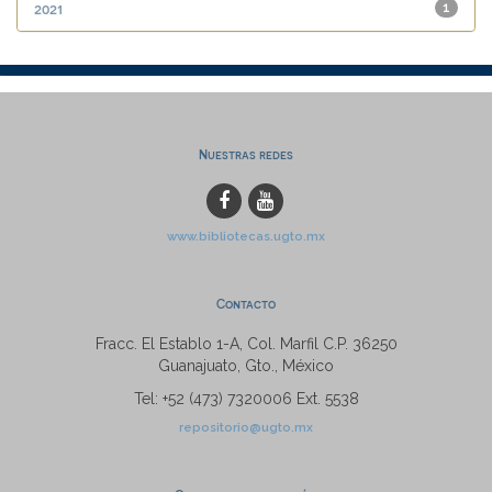
2021
1
Nuestras redes
www.bibliotecas.ugto.mx
Contacto
Fracc. El Establo 1-A, Col. Marfil C.P. 36250
Guanajuato, Gto., México
Tel: +52 (473) 7320006 Ext. 5538
repositorio@ugto.mx