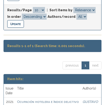
Results/Page
|
Sort items by
In order
Authors/record
Results 1-1 of 1 (Search time: 0.001 seconds).
previous
1
next
Item hits:
Issue
Title
Author(s)
Date
Ocupación hotelera e índice delictivo
GUSTAVO
2021