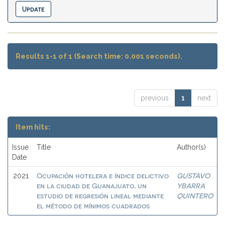
Results 1-1 of 1 (Search time: 0.001 seconds).
previous
1
next
Item hits:
Issue
Title
Author(s)
Date
Ocupación hotelera e índice delictivo
GUSTAVO
2021
en la ciudad de Guanajuato, un
YBARRA
estudio de regresión lineal mediante
QUINTERO
el método de mínimos cuadrados