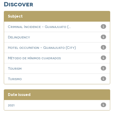
Discover
Subject
Criminal Incidence - Guanajuato (...
1
Delinquency
1
Hotel occupation - Guanajuato (City)
1
Método de mínimos cuadrados
1
Tourism
1
Turismo
1
Date issued
2021
1