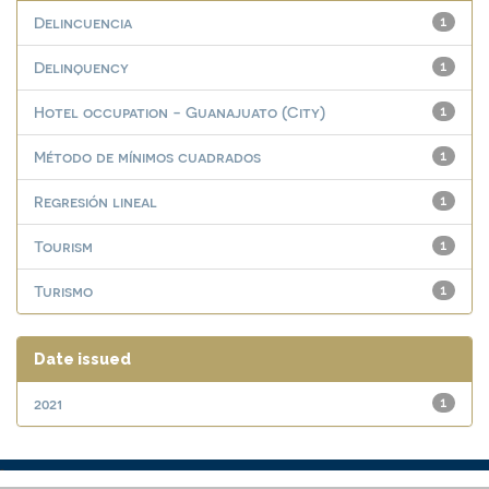
Delincuencia
1
Delinquency
1
Hotel occupation - Guanajuato (City)
1
Método de mínimos cuadrados
1
Regresión lineal
1
Tourism
1
Turismo
1
Date issued
2021
1