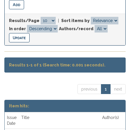
Results/Page
|
Sort items by
In order
Authors/record
Results 1-1 of 1 (Search time: 0.001 seconds).
previous
1
next
Item hits:
Issue
Title
Author(s)
Date