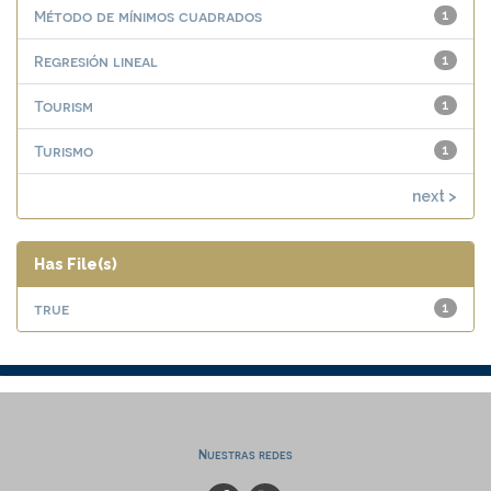
Método de mínimos cuadrados
1
Regresión lineal
1
Tourism
1
Turismo
1
next >
Has File(s)
true
1
Nuestras redes