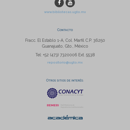
www.bibliotecas.ugto.mx
Contacto
Fracc. El Establo 1-A, Col. Marfil C.P. 36250
Guanajuato, Gto., México
Tel: +52 (473) 7320006 Ext. 5538
repositorio@ugto.mx
Otros sitios de interés: