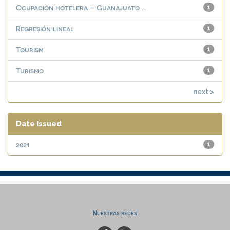
Ocupación hotelera – Guanajuato ...
1
Regresión lineal
1
Tourism
1
Turismo
1
next >
Date issued
2021
1
Nuestras redes