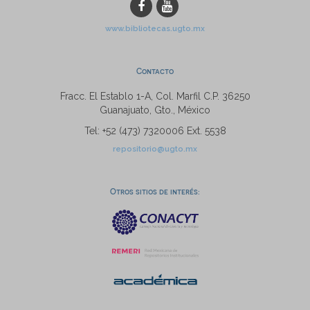
www.bibliotecas.ugto.mx
Contacto
Fracc. El Establo 1-A, Col. Marfil C.P. 36250
Guanajuato, Gto., México
Tel: +52 (473) 7320006 Ext. 5538
repositorio@ugto.mx
Otros sitios de interés: