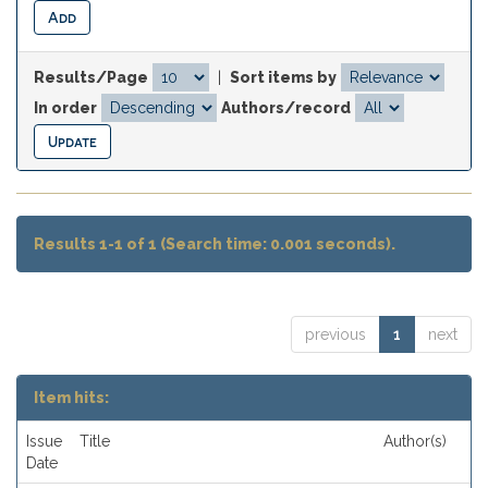
Results/Page
|
Sort items by
In order
Authors/record
Results 1-1 of 1 (Search time: 0.001 seconds).
previous
1
next
Item hits:
Issue
Title
Author(s)
Date