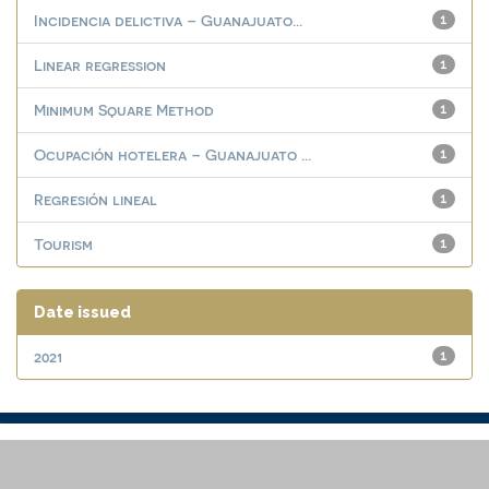
Incidencia delictiva – Guanajuato...
1
Linear regression
1
Minimum Square Method
1
Ocupación hotelera – Guanajuato ...
1
Regresión lineal
1
Tourism
1
Date issued
2021
1