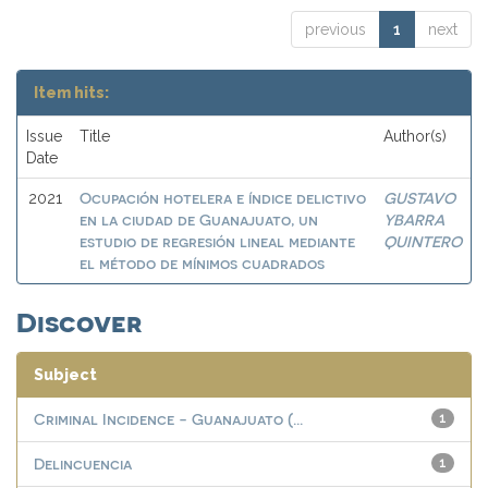
previous
1
next
Item hits:
Issue
Title
Author(s)
Date
Ocupación hotelera e índice delictivo
GUSTAVO
2021
en la ciudad de Guanajuato, un
YBARRA
estudio de regresión lineal mediante
QUINTERO
el método de mínimos cuadrados
Discover
Subject
Criminal Incidence - Guanajuato (...
1
Delincuencia
1