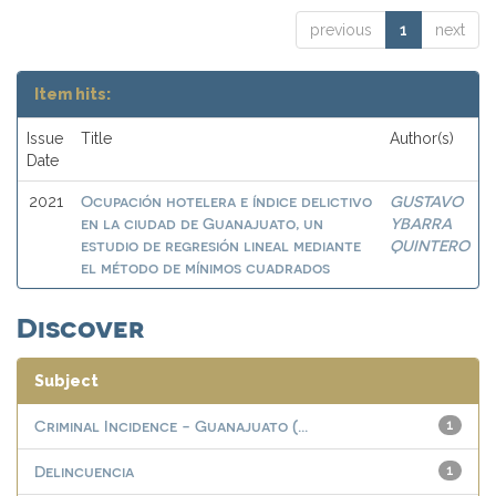
previous
1
next
Item hits:
Issue
Title
Author(s)
Date
Ocupación hotelera e índice delictivo
GUSTAVO
2021
en la ciudad de Guanajuato, un
YBARRA
estudio de regresión lineal mediante
QUINTERO
el método de mínimos cuadrados
Discover
Subject
Criminal Incidence - Guanajuato (...
1
Delincuencia
1