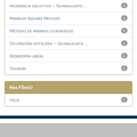
Incidencia delictiva – Guanajuato...
1
Minimum Square Method
1
Método de mínimos cuadrados
1
Ocupación hotelera – Guanajuato ...
1
Regresión lineal
1
Tourism
1
Has File(s)
true
1