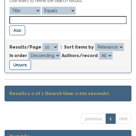
Use filters to refine the search results.
Results/Page
|
Sort items by
In order
Authors/record
Results 1-1 of 1 (Search time: 0.001 seconds).
previous
1
next