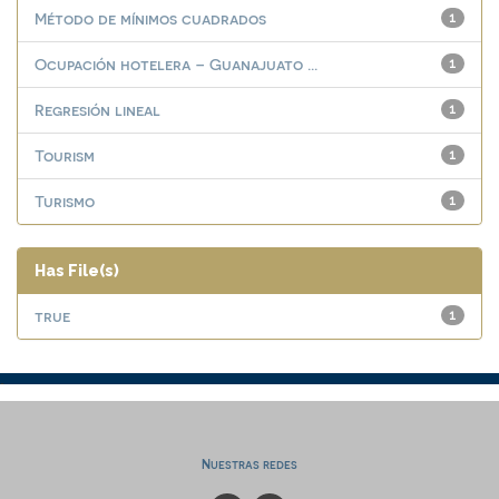
Método de mínimos cuadrados
1
Ocupación hotelera – Guanajuato ...
1
Regresión lineal
1
Tourism
1
Turismo
1
Has File(s)
true
1
Nuestras redes