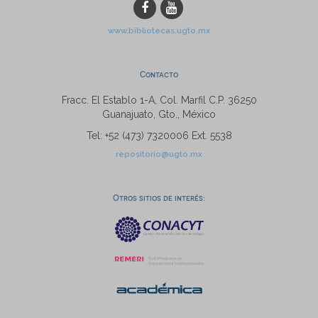
www.bibliotecas.ugto.mx
Contacto
Fracc. El Establo 1-A, Col. Marfil C.P. 36250
Guanajuato, Gto., México
Tel: +52 (473) 7320006 Ext. 5538
repositorio@ugto.mx
Otros sitios de interés: