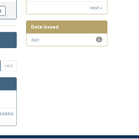
next >
Date issued
2021
1
next
BARRA