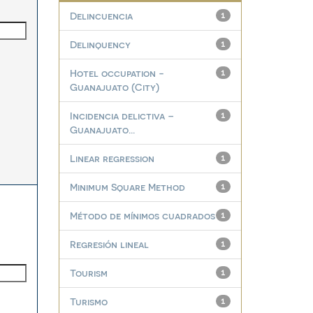
Delincuencia
1
Delinquency
1
Hotel occupation -
1
Guanajuato (City)
Incidencia delictiva –
1
Guanajuato...
Linear regression
1
Minimum Square Method
1
Método de mínimos cuadrados
1
Regresión lineal
1
Tourism
1
Turismo
1