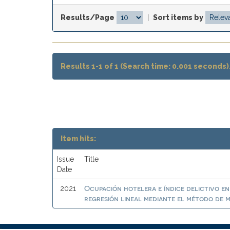
Results/Page
|
Sort items by
Results 1-1 of 1 (Search time: 0.001 seconds)
Item hits:
Issue
Title
Date
Ocupación hotelera e índice delictivo e
2021
regresión lineal mediante el método de 