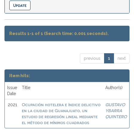
Results 1-1 of 1 (Search time: 0.001 seconds).
previous
1
next
Item hits:
Issue
Title
Author(s)
Date
Ocupación hotelera e índice delictivo
GUSTAVO
2021
en la ciudad de Guanajuato, un
YBARRA
estudio de regresión lineal mediante
QUINTERO
el método de mínimos cuadrados