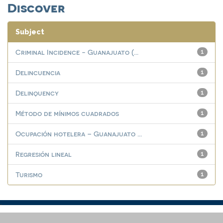
Discover
Subject
Criminal Incidence - Guanajuato (...
1
Delincuencia
1
Delinquency
1
Método de mínimos cuadrados
1
Ocupación hotelera – Guanajuato ...
1
Regresión lineal
1
Turismo
1