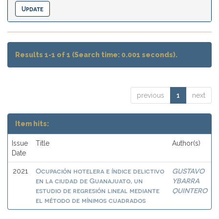
Results 1-1 of 1 (Search time: 0.001 seconds).
previous
1
next
Item hits:
Issue
Title
Author(s)
Date
Ocupación hotelera e índice delictivo
GUSTAVO
2021
en la ciudad de Guanajuato, un
YBARRA
estudio de regresión lineal mediante
QUINTERO
el método de mínimos cuadrados