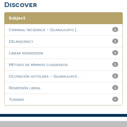
Discover
Subject
Criminal Incidence - Guanajuato (...
1
Delinquency
1
Linear regression
1
Método de mínimos cuadrados
1
Ocupación hotelera – Guanajuato ...
1
Regresión lineal
1
Turismo
1