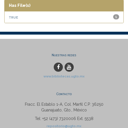
Has File(s)
true
1
Nuestras redes
www.bibliotecas.ugto.mx
Contacto
Fracc. El Establo 1-A, Col. Marfil C.P. 36250
Guanajuato, Gto., México
Tel: +52 (473) 7320006 Ext. 5538
repositorio@ugto.mx