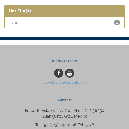
Has File(s)
true
1
Nuestras redes
www.bibliotecas.ugto.mx
Contacto
Fracc. El Establo 1-A, Col. Marfil C.P. 36250
Guanajuato, Gto., México
Tel: +52 (473) 7320006 Ext. 5538