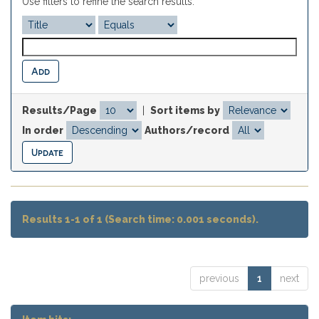
Use filters to refine the search results.
Results/Page
|
Sort items by
In order
Authors/record
Results 1-1 of 1 (Search time: 0.001 seconds).
previous
1
next