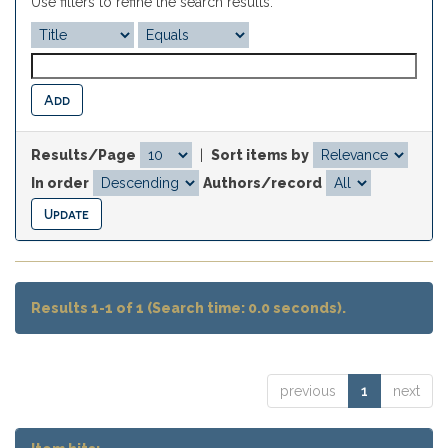
Use filters to refine the search results.
Results/Page
|
Sort items by
In order
Authors/record
Results 1-1 of 1 (Search time: 0.0 seconds).
previous
1
next