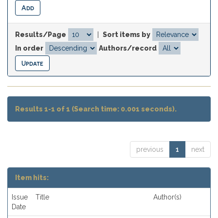
Results/Page
|
Sort items by
In order
Authors/record
Results 1-1 of 1 (Search time: 0.001 seconds).
previous
1
next
Item hits:
Issue
Title
Author(s)
Date