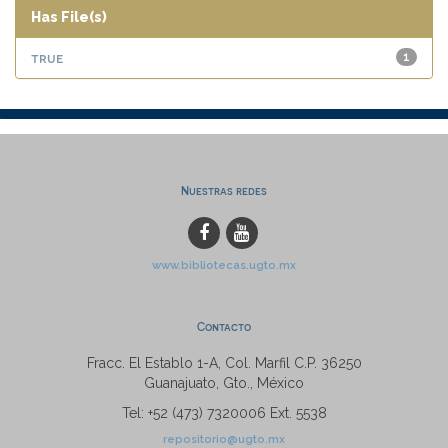
Has File(s)
true
1
Nuestras redes
www.bibliotecas.ugto.mx
Contacto
Fracc. El Establo 1-A, Col. Marfil C.P. 36250
Guanajuato, Gto., México
Tel: +52 (473) 7320006 Ext. 5538
repositorio@ugto.mx