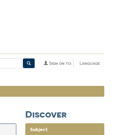
Sign on to:
Language
Discover
Subject