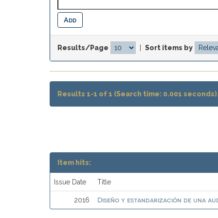
Results/Page
|
Sort items by
Results 1-1 of 1 (Search time: 0.001 seconds)
Item hits:
Issue Date
Title
Diseño y estandarización de una au
2016