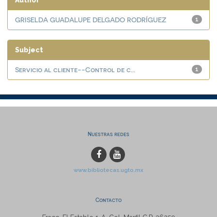
Author
GRISELDA GUADALUPE DELGADO RODRÍGUEZ
1
Subject
Servicio al cliente--Control de c...
1
Nuestras redes
www.bibliotecas.ugto.mx
Contacto