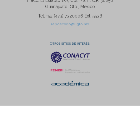
Fracc. El Establo 1-A, Col. Marfil C.P. 36250
Guanajuato, Gto., México
Tel: +52 (473) 7320006 Ext. 5538
repositorio@ugto.mx
Otros sitios de interés: