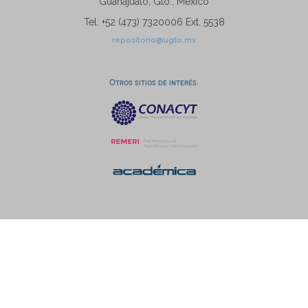
Guanajuato, Gto., México
Tel: +52 (473) 7320006 Ext. 5538
repositorio@ugto.mx
Otros sitios de interés: