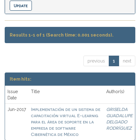
Results 1-1 of 1 (Search time: 0.001 seconds).
previous
1
next
Item hits:
Issue
Title
Author(s)
Date
Implementación de un sistema de
GRISELDA
Jun-2017
capacitación virtual E-learnig
GUADALUPE
para el área de soporte en la
DELGADO
empresa de software
RODRÍGUEZ
Cibernética de México