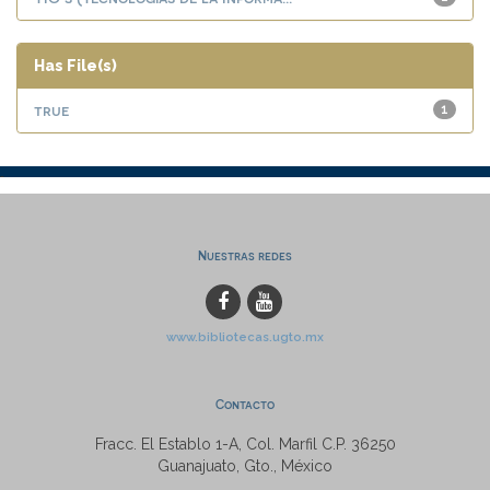
Has File(s)
true
1
Nuestras redes
www.bibliotecas.ugto.mx
Contacto
Fracc. El Establo 1-A, Col. Marfil C.P. 36250
Guanajuato, Gto., México