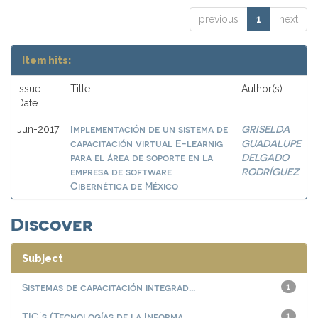
previous
1
next
Item hits:
Issue
Title
Author(s)
Date
Implementación de un sistema de
GRISELDA
Jun-2017
capacitación virtual E-learnig
GUADALUPE
para el área de soporte en la
DELGADO
empresa de software
RODRÍGUEZ
Cibernética de México
Discover
Subject
Sistemas de capacitación integrad...
1
TIC ́s (Tecnologías de la Informa...
1