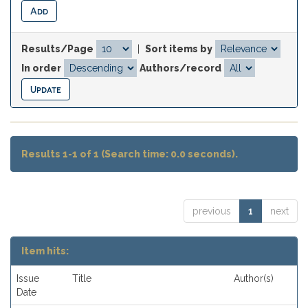
Results/Page
|
Sort items by
In order
Authors/record
Results 1-1 of 1 (Search time: 0.0 seconds).
previous
1
next
Item hits:
Issue
Title
Author(s)
Date