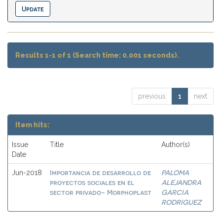
Results 1-1 of 1 (Search time: 0.001 seconds).
previous
1
next
Item hits:
Issue
Title
Author(s)
Date
Importancia de desarrollo de
PALOMA
Jun-2018
proyectos sociales en el
ALEJANDRA
sector privado- Morphoplast
GARCIA
RODRIGUEZ