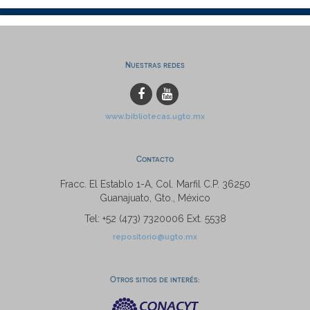
Nuestras redes
www.bibliotecas.ugto.mx
Contacto
Fracc. El Establo 1-A, Col. Marfil C.P. 36250
Guanajuato, Gto., México
Tel: +52 (473) 7320006 Ext. 5538
repositorio@ugto.mx
Otros sitios de interés: