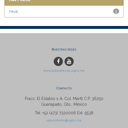
true
1
Nuestras redes
www.bibliotecas.ugto.mx
Contacto
Fracc. El Establo 1-A, Col. Marfil C.P. 36250
Guanajuato, Gto., México
Tel: +52 (473) 7320006 Ext. 5538
repositorio@ugto.mx