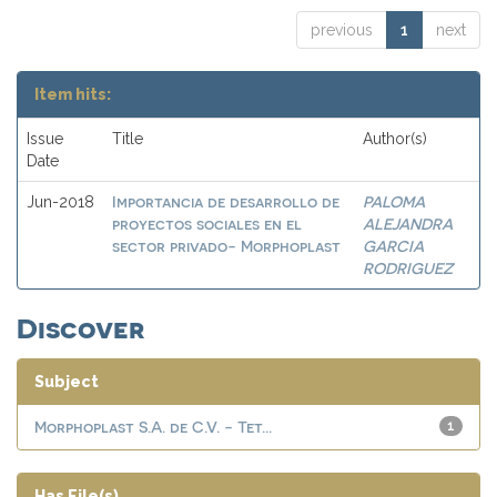
previous
1
next
Item hits:
Issue
Title
Author(s)
Date
Importancia de desarrollo de
PALOMA
Jun-2018
proyectos sociales en el
ALEJANDRA
sector privado- Morphoplast
GARCIA
RODRIGUEZ
Discover
Subject
Morphoplast S.A. de C.V. - Tet...
1
Has File(s)