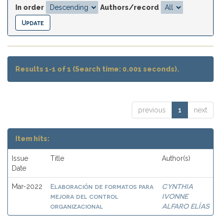
In order
Authors/record
Results 1-1 of 1 (Search time: 0.001 seconds).
previous
1
next
Item hits:
Issue
Title
Author(s)
Date
Elaboración de formatos para
CYNTHIA
Mar-2022
mejora del control
IVONNE
organizacional
ALFARO ELÍAS