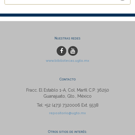
Nuestras redes
www.bibliotecas.ugto.mx
Contacto
Fracc. El Establo 1-A, Col. Marfil C.P. 36250
Guanajuato, Gto., México
Tel: +52 (473) 7320006 Ext. 5538
repositorio@ugto.mx
Otros sitios de interés: