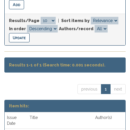
Results/Page
|
Sort items by
In order
Authors/record
Results 1-1 of 1 (Search time: 0.001 seconds).
previous
1
next
Item hits:
Issue
Title
Author(s)
Date