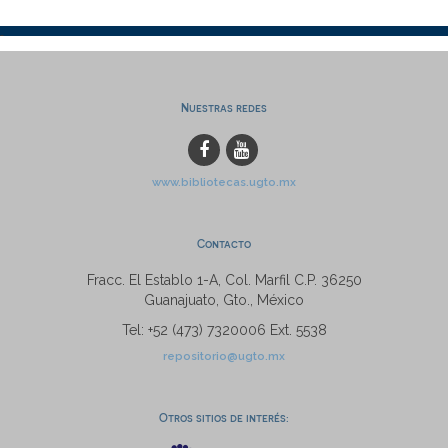
Nuestras redes
www.bibliotecas.ugto.mx
Contacto
Fracc. El Establo 1-A, Col. Marfil C.P. 36250
Guanajuato, Gto., México
Tel: +52 (473) 7320006 Ext. 5538
repositorio@ugto.mx
Otros sitios de interés: