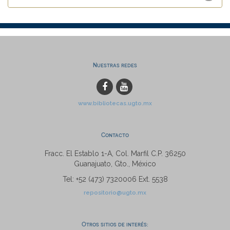
Nuestras redes
www.bibliotecas.ugto.mx
Contacto
Fracc. El Establo 1-A, Col. Marfil C.P. 36250
Guanajuato, Gto., México
Tel: +52 (473) 7320006 Ext. 5538
repositorio@ugto.mx
Otros sitios de interés: