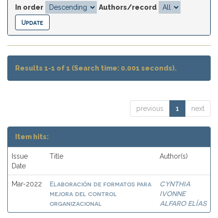
In order
Authors/record
Results 1-1 of 1 (Search time: 0.001 seconds).
previous
1
next
Item hits:
Issue
Title
Author(s)
Date
Elaboración de formatos para
CYNTHIA
Mar-2022
mejora del control
IVONNE
organizacional
ALFARO ELÍAS