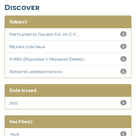
Discover
Subject
Fertilizantes Galera S.A. de C.V....
1
Mejora continua
1
PyMEs (Pequeñas y Medianas Empres...
1
Reportes administrativos
1
Date issued
2022
1
Has File(s)
true
1