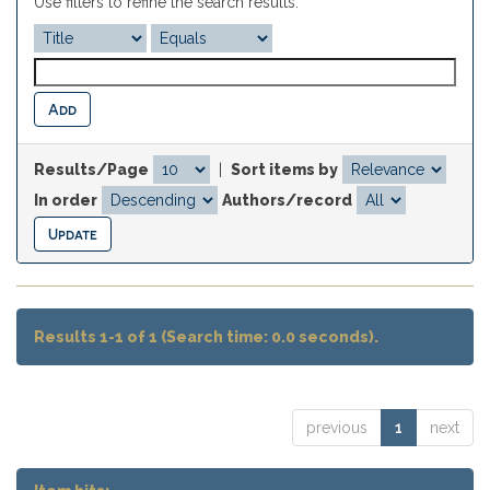
Use filters to refine the search results.
Results/Page
|
Sort items by
In order
Authors/record
Results 1-1 of 1 (Search time: 0.0 seconds).
previous
1
next