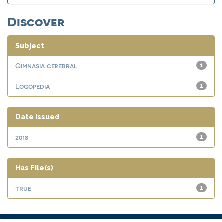
Discover
Subject
Gimnasia cerebral
1
Logopedia
1
Date issued
2018
1
Has File(s)
true
1