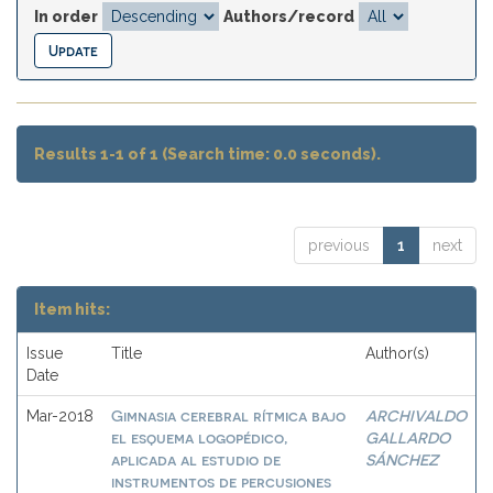
In order
Authors/record
Results 1-1 of 1 (Search time: 0.0 seconds).
previous
1
next
Item hits:
Issue
Title
Author(s)
Date
Gimnasia cerebral rítmica bajo
ARCHIVALDO
Mar-2018
el esquema logopédico,
GALLARDO
aplicada al estudio de
SÁNCHEZ
instrumentos de percusiones