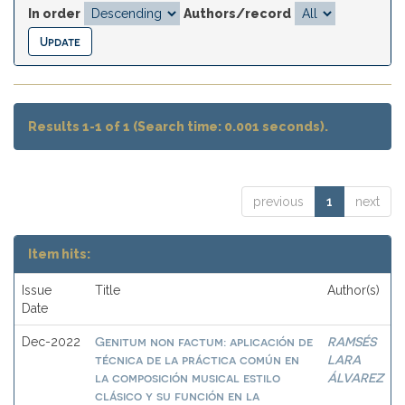
In order
Authors/record
Results 1-1 of 1 (Search time: 0.001 seconds).
previous
1
next
Item hits:
Issue
Title
Author(s)
Date
Genitum non factum: aplicación de
RAMSÉS
Dec-2022
técnica de la práctica común en
LARA
la composición musical estilo
ÁLVAREZ
clásico y su función en la