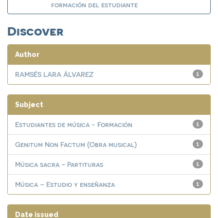
formación del estudiante
Discover
Author
RAMSÉS LARA ÁLVAREZ
1
Subject
Estudiantes de música - Formación
1
Genitum Non Factum (Obra musical)
1
Música sacra - Partituras
1
Música – Estudio y enseñanza
1
Date issued