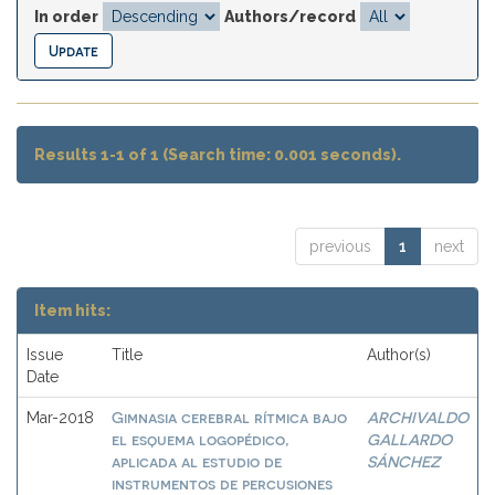
In order
Authors/record
Results 1-1 of 1 (Search time: 0.001 seconds).
previous
1
next
Item hits:
Issue
Title
Author(s)
Date
Gimnasia cerebral rítmica bajo
ARCHIVALDO
Mar-2018
el esquema logopédico,
GALLARDO
aplicada al estudio de
SÁNCHEZ
instrumentos de percusiones