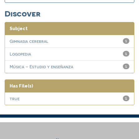
Discover
Subject
Gimnasia cerebral
1
Logopedia
1
Música – Estudio y enseñanza
1
Has File(s)
true
1