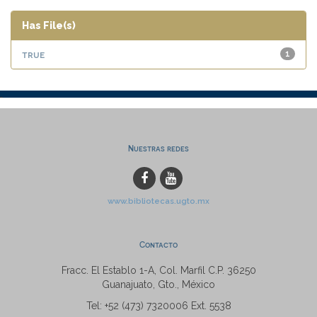
Has File(s)
true
1
Nuestras redes
www.bibliotecas.ugto.mx
Contacto
Fracc. El Establo 1-A, Col. Marfil C.P. 36250
Guanajuato, Gto., México
Tel: +52 (473) 7320006 Ext. 5538