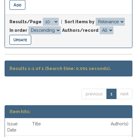
Results/Page
|
Sort items by
In order
Authors/record
Results 1-1 of 1 (Search time: 0.001 seconds).
previous
1
next
Item hits:
Issue
Title
Author(s)
Date