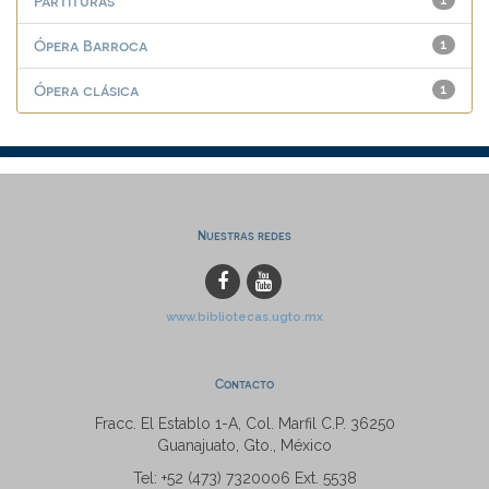
Partituras
1
Ópera Barroca
1
Ópera clásica
1
Nuestras redes
www.bibliotecas.ugto.mx
Contacto
Fracc. El Establo 1-A, Col. Marfil C.P. 36250
Guanajuato, Gto., México
Tel: +52 (473) 7320006 Ext. 5538