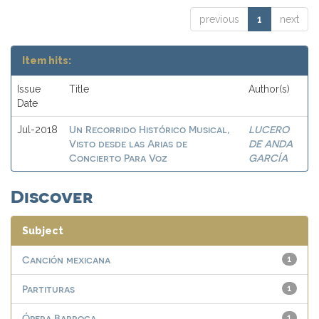
previous
1
next
Item hits:
Issue
Title
Author(s)
Date
Un Recorrido Histórico Musical,
LUCERO
Jul-2018
Visto desde las Arias de
DE ANDA
Concierto Para Voz
GARCÍA
Discover
Subject
Canción mexicana
1
Partituras
1
Ópera Barroca
1