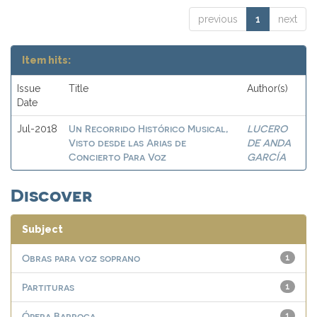
previous
1
next
Item hits:
Issue
Title
Author(s)
Date
Un Recorrido Histórico Musical,
LUCERO
Jul-2018
Visto desde las Arias de
DE ANDA
Concierto Para Voz
GARCÍA
Discover
Subject
Obras para voz soprano
1
Partituras
1
Ópera Barroca
1