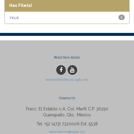
Has File(s)
true
1
Nuestras redes
www.bibliotecas.ugto.mx
Contacto
Fracc. El Establo 1-A, Col. Marfil C.P. 36250
Guanajuato, Gto., México
Tel: +52 (473) 7320006 Ext. 5538
repositorio@ugto.mx