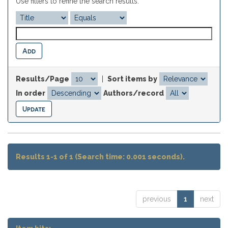
Use filters to refine the search results.
Results/Page
|
Sort items by
In order
Authors/record
Results 1-1 of 1 (Search time: 0.001 seconds).
previous
1
next