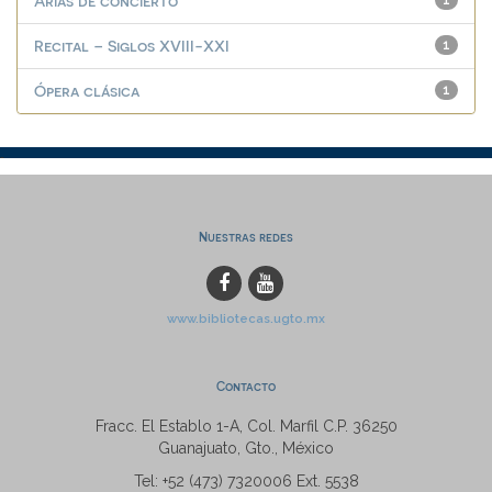
Arias de concierto
1
Recital – Siglos XVIII-XXI
1
Ópera clásica
1
Nuestras redes
www.bibliotecas.ugto.mx
Contacto
Fracc. El Establo 1-A, Col. Marfil C.P. 36250
Guanajuato, Gto., México
Tel: +52 (473) 7320006 Ext. 5538